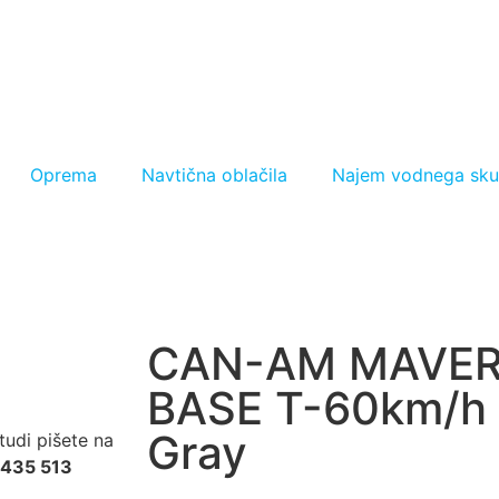
Oprema
Navtična oblačila
Najem vodnega sku
CAN-AM MAVER
BASE T-60km/h –
Gray
tudi pišete na
 435 513