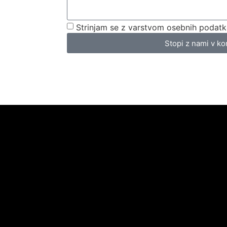
Strinjam se z varstvom osebnih podatk
Stopi z nami v ko