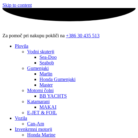
Skip to content
Za pomoč pri nakupu pokliči na
+386 30 435 513
Plovila
Vodni skuterji
Sea-Doo
Seabob
Gumenjaki
Marlin
Honda Gumenjaki
Master
Motorni čolni
BB YACHTS
Katamarani
MAKAI
E-JET & FOIL
Vozila
Can-Am
Izvenkrmni motorji
Honda Marine