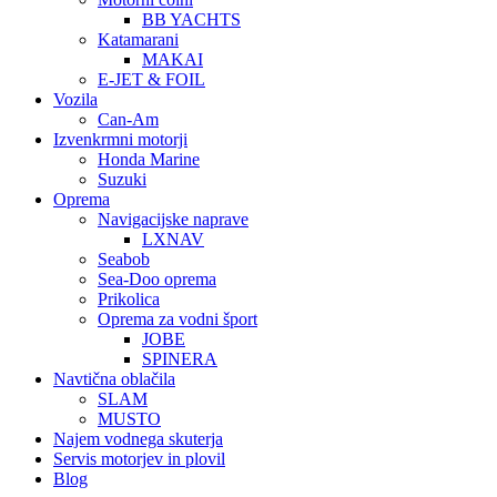
BB YACHTS
Katamarani
MAKAI
E-JET & FOIL
Vozila
Can-Am
Izvenkrmni motorji
Honda Marine
Suzuki
Oprema
Navigacijske naprave
LXNAV
Seabob
Sea-Doo oprema
Prikolica
Oprema za vodni šport
JOBE
SPINERA
Navtična oblačila
SLAM
MUSTO
Najem vodnega skuterja
Servis motorjev in plovil
Blog