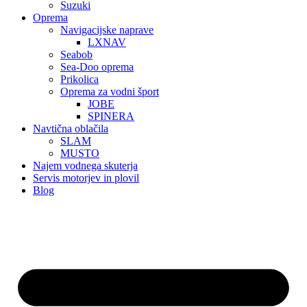
Suzuki
Oprema
Navigacijske naprave
LXNAV
Seabob
Sea-Doo oprema
Prikolica
Oprema za vodni šport
JOBE
SPINERA
Navtična oblačila
SLAM
MUSTO
Najem vodnega skuterja
Servis motorjev in plovil
Blog