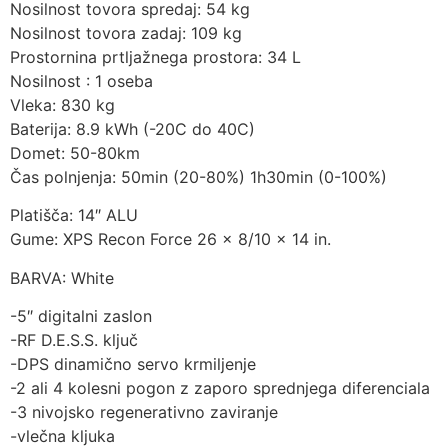
Nosilnost tovora spredaj: 54 kg
Nosilnost tovora zadaj: 109 kg
Prostornina prtljažnega prostora: 34 L
Nosilnost : 1 oseba
Vleka: 830 kg
Baterija: 8.9 kWh (-20C do 40C)
Domet: 50-80km
Čas polnjenja: 50min (20-80%) 1h30min (0-100%)
Platišča: 14″ ALU
Gume: XPS Recon Force 26 x 8/10 x 14 in.
BARVA: White
-5″ digitalni zaslon
-RF D.E.S.S. ključ
-DPS dinamično servo krmiljenje
-2 ali 4 kolesni pogon z zaporo sprednjega diferenciala
-3 nivojsko regenerativno zaviranje
-vlečna kljuka