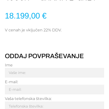
18.199,00
€
V cenah je vključen 22% DDV.
ODDAJ POVPRAŠEVANJE
Ime
E-mail:
Vaša telefonska številka: