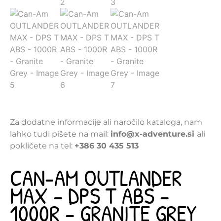
Za dodatne informacije ali naročilo kataloga, nam
lahko tudi pišete na mail:
info@x-adventure.si
ali
pokličete na tel:
+386 30 435 513
CAN-AM OUTLANDER
MAX – DPS T ABS –
1000R – GRANITE GREY