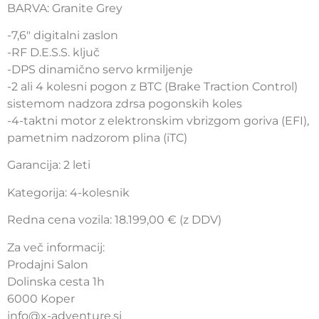
BARVA: Granite Grey
-7,6″ digitalni zaslon
-RF D.E.S.S. ključ
-DPS dinamično servo krmiljenje
-2 ali 4 kolesni pogon z BTC (Brake Traction Control)
sistemom nadzora zdrsa pogonskih koles
-4-taktni motor z elektronskim vbrizgom goriva (EFI),
pametnim nadzorom plina (iTC)
Garancija: 2 leti
Kategorija: 4-kolesnik
Redna cena vozila: 18.199,00 € (z DDV)
Za več informacij:
Prodajni Salon
Dolinska cesta 1h
6000 Koper
info@x-adventure.si