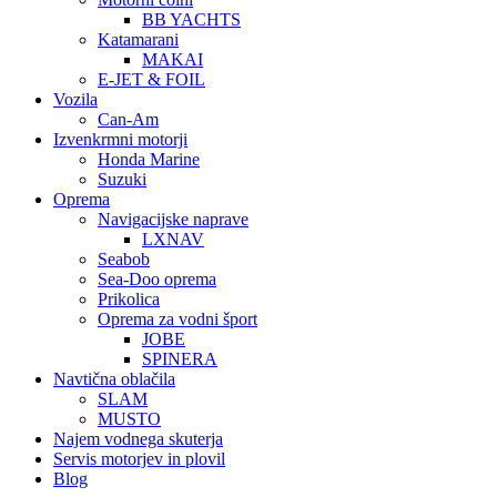
BB YACHTS
Katamarani
MAKAI
E-JET & FOIL
Vozila
Can-Am
Izvenkrmni motorji
Honda Marine
Suzuki
Oprema
Navigacijske naprave
LXNAV
Seabob
Sea-Doo oprema
Prikolica
Oprema za vodni šport
JOBE
SPINERA
Navtična oblačila
SLAM
MUSTO
Najem vodnega skuterja
Servis motorjev in plovil
Blog