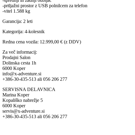
-sprednji in zadnji odbijač
-prtljažni prostor z USB polnilcem za telefon
-vitel 1.588 kg
Garancija: 2 leti
Kategorija: 4-kolesnik
Redna cena vozila: 12.999,00 € (z DDV)
Za več informacij:
Prodajni Salon
Dolinska cesta 1h
6000 Koper
info@x-adventure.si
+386-30-435-513 ali 056 206 277
SERVISNA DELAVNICA
Marina Koper
Kopališko nabrežje 5
6000 Koper
servis@x-adventure.si
+386-30-435-513 ali 056 206 277