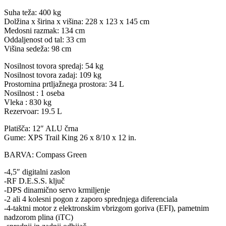
Suha teža: 400 kg
Dolžina x širina x višina: 228 x 123 x 145 cm
Medosni razmak: 134 cm
Oddaljenost od tal: 33 cm
Višina sedeža: 98 cm
Nosilnost tovora spredaj: 54 kg
Nosilnost tovora zadaj: 109 kg
Prostornina prtljažnega prostora: 34 L
Nosilnost : 1 oseba
Vleka : 830 kg
Rezervoar: 19.5 L
Platišča: 12″ ALU črna
Gume: XPS Trail King 26 x 8/10 x 12 in.
BARVA: Compass Green
-4,5″ digitalni zaslon
-RF D.E.S.S. ključ
-DPS dinamično servo krmiljenje
-2 ali 4 kolesni pogon z zaporo sprednjega diferenciala
-4-taktni motor z elektronskim vbrizgom goriva (EFI), pametnim
nadzorom plina (iTC)