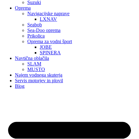
Suzuki
Oprema
Navigacijske naprave
LXNAV
Seabob
Sea-Doo oprema
Prikolica
Oprema za vodni šport
JOBE
SPINERA
Navtična oblačila
SLAM
MUSTO
Najem vodnega skuterja
Servis motorjev in plovil
Blog