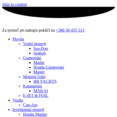
Skip to content
Za pomoč pri nakupu pokliči na
+386 30 435 513
Plovila
Vodni skuterji
Sea-Doo
Seabob
Gumenjaki
Marlin
Honda Gumenjaki
Master
Motorni čolni
BB YACHTS
Katamarani
MAKAI
E-JET & FOIL
Vozila
Can-Am
Izvenkrmni motorji
Honda Marine