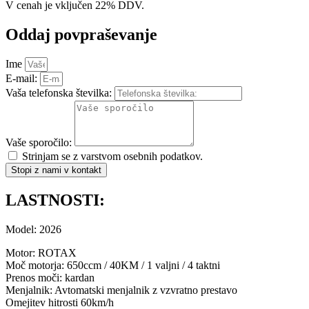
V cenah je vključen 22% DDV.
Oddaj povpraševanje
Ime
E-mail:
Vaša telefonska številka:
Vaše sporočilo:
Strinjam se z varstvom osebnih podatkov.
Stopi z nami v kontakt
LASTNOSTI:
Model: 2026
Motor: ROTAX
Moč motorja: 650ccm / 40KM / 1 valjni / 4 taktni
Prenos moči: kardan
Menjalnik: Avtomatski menjalnik z vzvratno prestavo
Omejitev hitrosti 60km/h