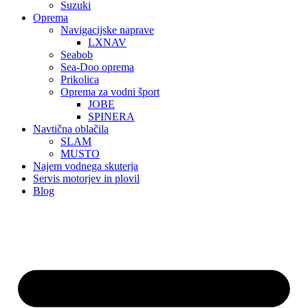
Suzuki
Oprema
Navigacijske naprave
LXNAV
Seabob
Sea-Doo oprema
Prikolica
Oprema za vodni šport
JOBE
SPINERA
Navtična oblačila
SLAM
MUSTO
Najem vodnega skuterja
Servis motorjev in plovil
Blog