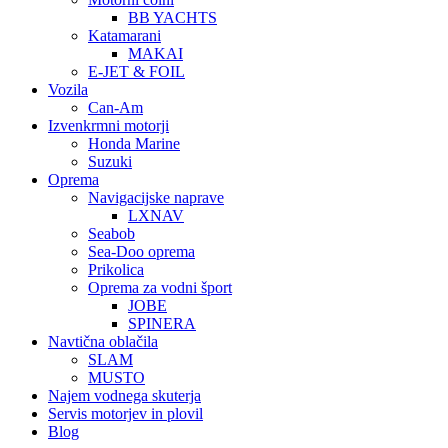
BB YACHTS
Katamarani
MAKAI
E-JET & FOIL
Vozila
Can-Am
Izvenkrmni motorji
Honda Marine
Suzuki
Oprema
Navigacijske naprave
LXNAV
Seabob
Sea-Doo oprema
Prikolica
Oprema za vodni šport
JOBE
SPINERA
Navtična oblačila
SLAM
MUSTO
Najem vodnega skuterja
Servis motorjev in plovil
Blog