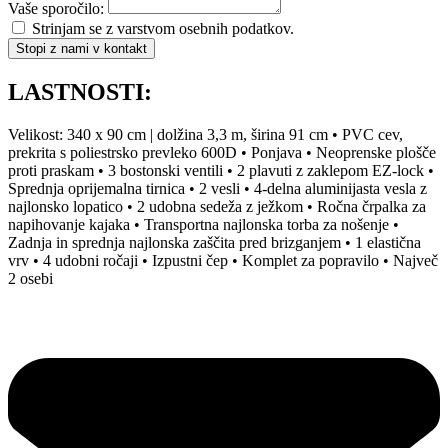
Vaše sporočilo:
Strinjam se z varstvom osebnih podatkov.
Stopi z nami v kontakt
LASTNOSTI:
Velikost: 340 x 90 cm |
dolžina 3,3 m, širina 91 cm • PVC cev,
prekrita s poliestrsko prevleko 600D • Ponjava • Neoprenske plošče
proti praskam • 3 bostonski ventili • 2 plavuti z zaklepom EZ-lock •
Sprednja oprijemalna tirnica • 2 vesli • 4-delna aluminijasta vesla z
najlonsko lopatico • 2 udobna sedeža z ježkom • Ročna črpalka za
napihovanje kajaka • Transportna najlonska torba za nošenje •
Zadnja in sprednja najlonska zaščita pred brizganjem • 1 elastična
vrv • 4 udobni ročaji • Izpustni čep • Komplet za popravilo • Največ
2 osebi