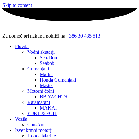
Skip to content
Za pomoč pri nakupu pokliči na
+386 30 435 513
Plovila
Vodni skuterji
Sea-Doo
Seabob
Gumenjaki
Marlin
Honda Gumenjaki
Master
Motorni čolni
BB YACHTS
Katamarani
MAKAI
E-JET & FOIL
Vozila
Can-Am
Izvenkrmni motorji
Honda Marine