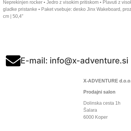
Neprekinjen rocker • Jedro z visokim pritiskom • Plavuti z vi
gladke pristanke • Paket vsebuje: desko Jinx Wakeboard, prozor
cm |
50,4″
E-mail: info@x-adventure.si
X-ADVENTURE d.o.o
Prodajni salon
Dolinska cesta 1h
Šalara
6000 Koper