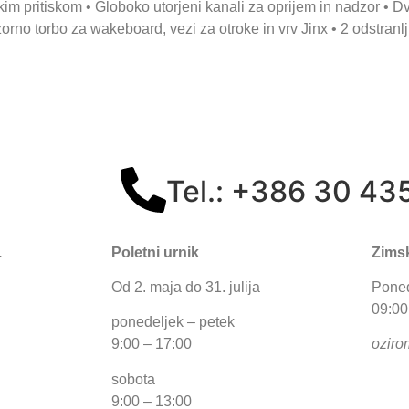
sokim pritiskom • Globoko utorjeni kanali za oprijem in nadzor 
no torbo za wakeboard, vezi za otroke in vrv Jinx • 2 odstranlji
Tel.: +386 30 43
.
Poletni urnik
Zimsk
Od 2. maja do 31. julija
Poned
09:00
ponedeljek – petek
9:00 – 17:00
oziro
sobota
9:00 – 13:00