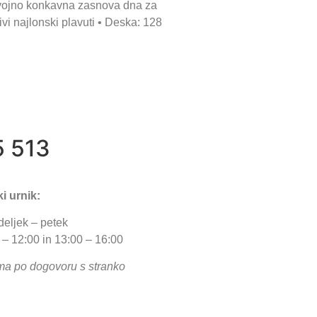
• Dvojno konkavna zasnova dna za
vi najlonski plavuti • Deska: 128
5 513
i urnik:
eljek – petek
 – 12:00 in 13:00 – 16:00
ma po dogovoru s stranko