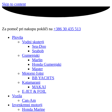
Skip to content
Za pomoč pri nakupu pokliči na
+386 30 435 513
Plovila
Vodni skuterji
Sea-Doo
Seabob
Gumenjaki
Marlin
Honda Gumenjaki
Master
Motorni čolni
BB YACHTS
Katamarani
MAKAI
E-JET & FOIL
Vozila
Can-Am
Izvenkrmni motorji
Honda Marine