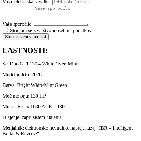
Vaša telefonska številka:
Vaše sporočilo:
Strinjam se z varstvom osebnih podatkov.
Stopi z nami v kontakt
LASTNOSTI:
SeaDoo GTI 130 – White / Neo Mint
Modelno leto: 2026
Barva: Bright White/Mint Green
Moč motorja: 130 HP
Motor: Rotax 1630 ACE – 130
Hlajenje: zaprt sistem hlajenja
Menjalnik: elektronsko nevtralno, naprej, nazaj “IBR – Intelligent
Brake & Reverse”