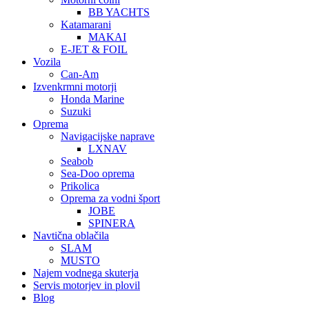
BB YACHTS
Katamarani
MAKAI
E-JET & FOIL
Vozila
Can-Am
Izvenkrmni motorji
Honda Marine
Suzuki
Oprema
Navigacijske naprave
LXNAV
Seabob
Sea-Doo oprema
Prikolica
Oprema za vodni šport
JOBE
SPINERA
Navtična oblačila
SLAM
MUSTO
Najem vodnega skuterja
Servis motorjev in plovil
Blog