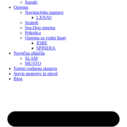
Suzuki
Oprema
Navigacijske naprave
LXNAV
Seabob
Sea-Doo oprema
Prikolica
Oprema za vodni šport
JOBE
SPINERA
Navtična oblačila
SLAM
MUSTO
Najem vodnega skuterja
Servis motorjev in plovil
Blog