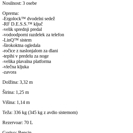
Nosilnost: 3 osebe
Oprema:
-Ergolock™ dvodelni sedež
-RF D.E.S.S.™ ključ
-velik sprednji predal
-vodoodporni razdelek za telefon
-LinQ™ sistem
-širokoktna ogledala
-ročice z naslonjalom za dlani
-tepihi v predelu za noge
-velika plavalna platforma
-vlečna kljuka
-zavora
Dolžina: 3,32 m
Širina: 1,25 m
Višina: 1,14 m
Teža: 336 kg (345 kg z avdio sistemom)
Rezervoar: 70 L
Gorivo: Bencin