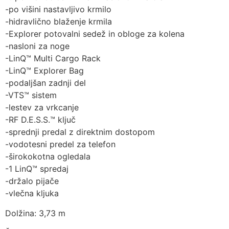
-po višini nastavljivo krmilo
-hidravlično blaženje krmila
-Explorer potovalni sedež in obloge za kolena
-nasloni za noge
-LinQ™ Multi Cargo Rack
-LinQ™ Explorer Bag
-podaljšan zadnji del
-VTS™ sistem
-lestev za vrkcanje
-RF D.E.S.S.™ ključ
-sprednji predal z direktnim dostopom
-vodotesni predel za telefon
-širokokotna ogledala
-1 LinQ™ spredaj
-držalo pijače
-vlečna kljuka
Dolžina: 3,73 m