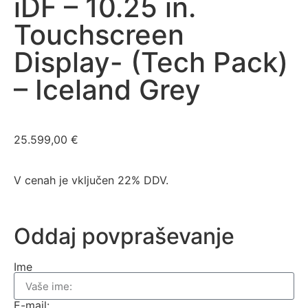
iDF – 10.25 in.
Touchscreen
Display- (Tech Pack)
– Iceland Grey
25.599,00
€
V cenah je vključen 22% DDV.
Oddaj povpraševanje
Ime
E-mail: