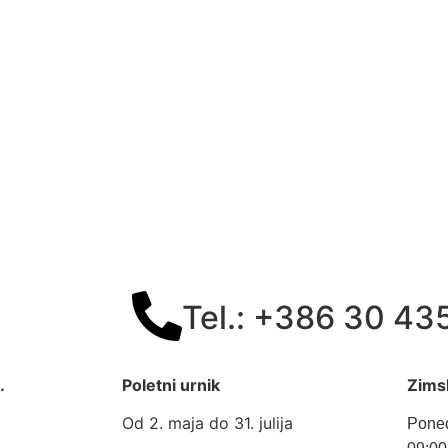
Tel.: +386 30 43
.
Poletni urnik
Zimsk
Od 2. maja do 31. julija
Poned