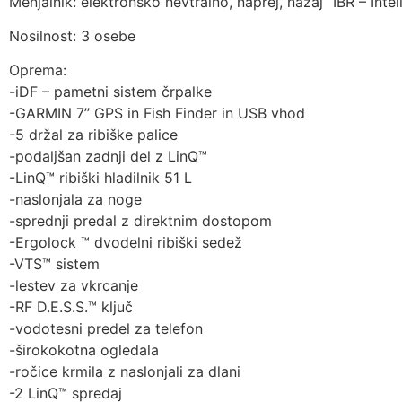
Menjalnik: elektronsko nevtralno, naprej, nazaj “IBR – Inte
Nosilnost: 3 osebe
Oprema:
-iDF – pametni sistem črpalke
-GARMIN 7’’ GPS in Fish Finder in USB vhod
-5 držal za ribiške palice
-podaljšan zadnji del z LinQ™
-LinQ™ ribiški hladilnik 51 L
-naslonjala za noge
-sprednji predal z direktnim dostopom
-Ergolock ™ dvodelni ribiški sedež
-VTS™ sistem
-lestev za vkrcanje
-RF D.E.S.S.™ ključ
-vodotesni predel za telefon
-širokokotna ogledala
-ročice krmila z naslonjali za dlani
-2 LinQ™ spredaj