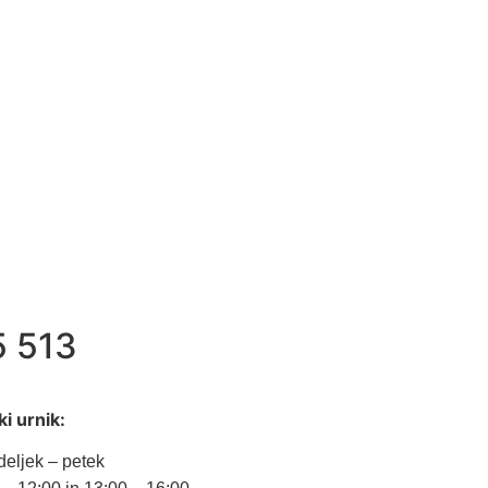
5 513
i urnik:
eljek – petek