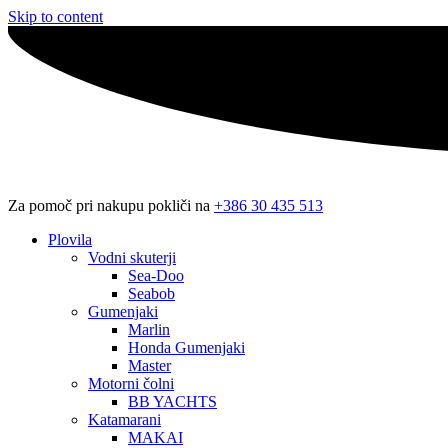
Skip to content
Za pomoč pri nakupu pokliči na
+386 30 435 513
Plovila
Vodni skuterji
Sea-Doo
Seabob
Gumenjaki
Marlin
Honda Gumenjaki
Master
Motorni čolni
BB YACHTS
Katamarani
MAKAI