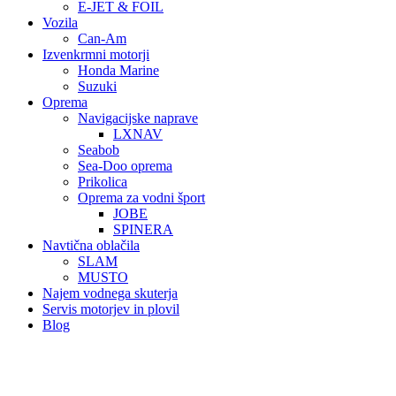
E-JET & FOIL
Vozila
Can-Am
Izvenkrmni motorji
Honda Marine
Suzuki
Oprema
Navigacijske naprave
LXNAV
Seabob
Sea-Doo oprema
Prikolica
Oprema za vodni šport
JOBE
SPINERA
Navtična oblačila
SLAM
MUSTO
Najem vodnega skuterja
Servis motorjev in plovil
Blog