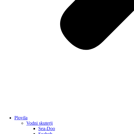
Plovila
Vodni skuterji
Sea-Doo
Seabob