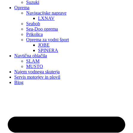
Suzuki
Oprema
Navigacijske naprave
LXNAV
Seabob
Sea-Doo oprema
Prikolica
Oprema za vodni šport
JOBE
SPINERA
Navtična oblačila
SLAM
MUSTO
Najem vodnega skuterja
Servis motorjev in plovil
Blog