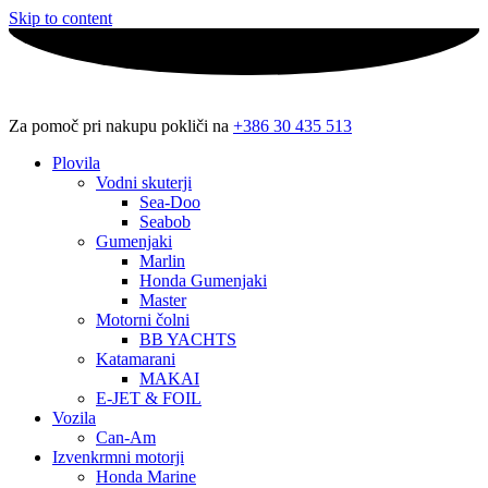
Skip to content
Za pomoč pri nakupu pokliči na
+386 30 435 513
Plovila
Vodni skuterji
Sea-Doo
Seabob
Gumenjaki
Marlin
Honda Gumenjaki
Master
Motorni čolni
BB YACHTS
Katamarani
MAKAI
E-JET & FOIL
Vozila
Can-Am
Izvenkrmni motorji
Honda Marine