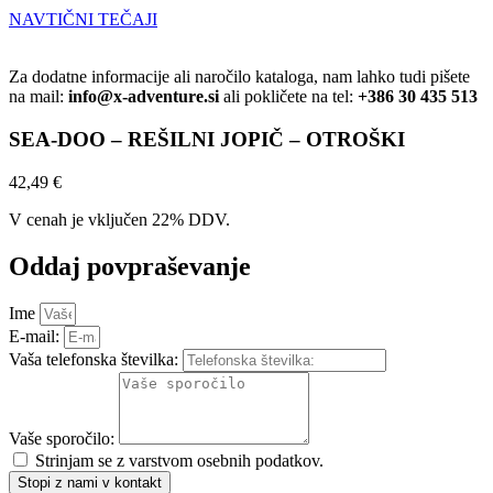
NAVTIČNI TEČAJI
Za dodatne informacije ali naročilo kataloga, nam lahko tudi pišete
na mail:
info@x-adventure.si
ali pokličete na tel:
+386 30 435 513
SEA-DOO – REŠILNI JOPIČ – OTROŠKI
42,49
€
V cenah je vključen 22% DDV.
Oddaj povpraševanje
Ime
E-mail:
Vaša telefonska številka:
Vaše sporočilo:
Strinjam se z varstvom osebnih podatkov.
Stopi z nami v kontakt