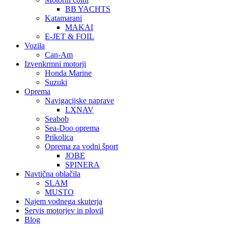
BB YACHTS
Katamarani
MAKAI
E-JET & FOIL
Vozila
Can-Am
Izvenkrmni motorji
Honda Marine
Suzuki
Oprema
Navigacijske naprave
LXNAV
Seabob
Sea-Doo oprema
Prikolica
Oprema za vodni šport
JOBE
SPINERA
Navtična oblačila
SLAM
MUSTO
Najem vodnega skuterja
Servis motorjev in plovil
Blog