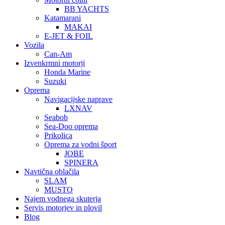
BB YACHTS
Katamarani
MAKAI
E-JET & FOIL
Vozila
Can-Am
Izvenkrmni motorji
Honda Marine
Suzuki
Oprema
Navigacijske naprave
LXNAV
Seabob
Sea-Doo oprema
Prikolica
Oprema za vodni šport
JOBE
SPINERA
Navtična oblačila
SLAM
MUSTO
Najem vodnega skuterja
Servis motorjev in plovil
Blog