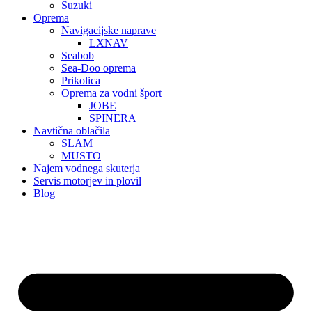
Suzuki
Oprema
Navigacijske naprave
LXNAV
Seabob
Sea-Doo oprema
Prikolica
Oprema za vodni šport
JOBE
SPINERA
Navtična oblačila
SLAM
MUSTO
Najem vodnega skuterja
Servis motorjev in plovil
Blog