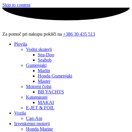
Skip to content
Za pomoč pri nakupu pokliči na
+386 30 435 513
Plovila
Vodni skuterji
Sea-Doo
Seabob
Gumenjaki
Marlin
Honda Gumenjaki
Master
Motorni čolni
BB YACHTS
Katamarani
MAKAI
E-JET & FOIL
Vozila
Can-Am
Izvenkrmni motorji
Honda Marine