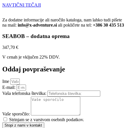
NAVTIČNI TEČAJI
Za dodatne informacije ali naročilo kataloga, nam lahko tudi pišete
na mail:
info@x-adventure.si
ali pokličete na tel:
+386 30 435 513
SEABOB – dodatna oprema
347,70
€
V cenah je vključen 22% DDV.
Oddaj povpraševanje
Ime
E-mail:
Vaša telefonska številka:
Vaše sporočilo:
Strinjam se z varstvom osebnih podatkov.
Stopi z nami v kontakt