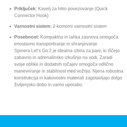
Priključek:
Kavelj za hitro povezovanje (Quick
Connector Hook)
Varnostni sistem:
2-komorni varnostni sistem
Posebnost:
Kompaktna in lahka zasnova omogoča
enostavno transportiranje in shranjevanje
Spinera Let’s Go 2 je idealna izbira za pare, ki iščejo
zabavno in adrenalinsko izkušnjo na vodi.
Zaradi
svoje oblike in dodatnih ročajev omogoča odlično
manevriranje in stabilnost med vožnjo.
Njena robustna
konstrukcija in kakovostni materiali zagotavljajo dolgo
življenjsko dobo in varno uporabo.