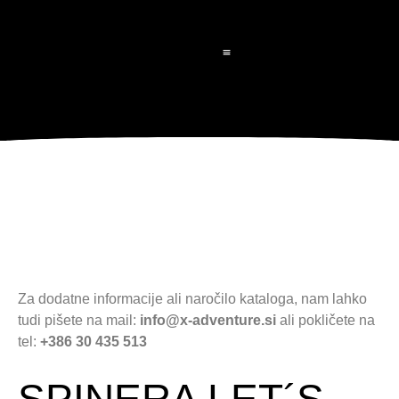
IZVENKRMNI MOTORJI
NAVTIČNA OBLAČILA
NAJEM VODNEGA SKUTERJA
SERVIS MOTORJEV IN PLOVIL
Za dodatne informacije ali naročilo kataloga, nam lahko
tudi pišete na mail:
info@x-adventure.si
ali pokličete na
tel:
+386 30 435 513
SPINERA LET´S