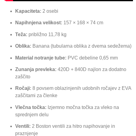
Kapaciteta:
2 osebi
Napihnjena velikost:
157 × 168 × 74 cm
Teža:
približno 11,78 kg
Oblika:
Banana (tubularna oblika z dvema sedežema)
Material notranje tube:
PVC debeline 0,65 mm
Zunanja prevleka:
420D + 840D najlon za dodatno
zaščito
Ročaji:
8 povsem oblazinjenih udobnih ročajev z EVA
zaščitami za členke
Vlečna točka:
Izjemno močna točka za vleko na
sprednjem delu
Ventili:
2 Boston ventili za hitro napihovanje in
praznjenje