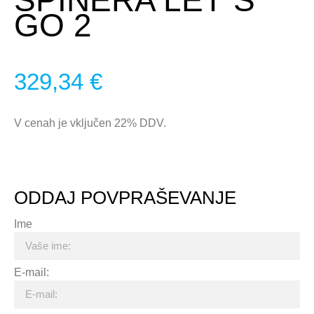
GO 2
329,34
€
V cenah je vključen 22% DDV.
ODDAJ POVPRAŠEVANJE
Ime
E-mail: