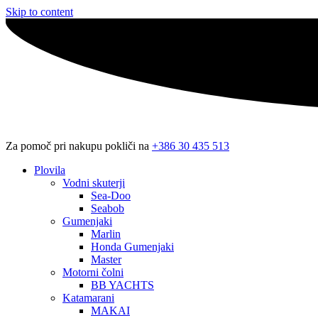
Skip to content
Za pomoč pri nakupu pokliči na
+386 30 435 513
Plovila
Vodni skuterji
Sea-Doo
Seabob
Gumenjaki
Marlin
Honda Gumenjaki
Master
Motorni čolni
BB YACHTS
Katamarani
MAKAI