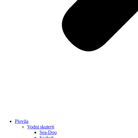
Plovila
Vodni skuterji
Sea-Doo
Seabob