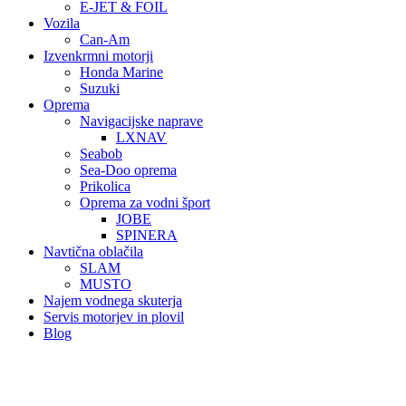
E-JET & FOIL
Vozila
Can-Am
Izvenkrmni motorji
Honda Marine
Suzuki
Oprema
Navigacijske naprave
LXNAV
Seabob
Sea-Doo oprema
Prikolica
Oprema za vodni šport
JOBE
SPINERA
Navtična oblačila
SLAM
MUSTO
Najem vodnega skuterja
Servis motorjev in plovil
Blog