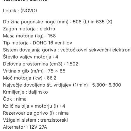
Letnik : (NOVO)
Dolžina pogonske noge (mm) : 508 (L) in 635 (X)
Zagon motorja : elektro
Masa motorja (kg) : 158
Tip motorja : DOHC 16 ventilov
Sistem dovajanja goriva : večtočkovni sekvenčni elektron
Število valjev motorja : 4
Delovna prostornina (cm3) : 1.502
Vrtina x gib (m/m) : 75 x 85
Moč motorja (kw) : 66,2
Največje dovoljeno št. vrtljajev (1/min) : 5.300- 6.300
Krmiljenje : daljinsko
Čok : nima
Količina olja v motorju (l) : 4
Rezervoar za gorivo (l) : nima
Vžigalni sistem : tranzistorski
Alternator : 12V 27A