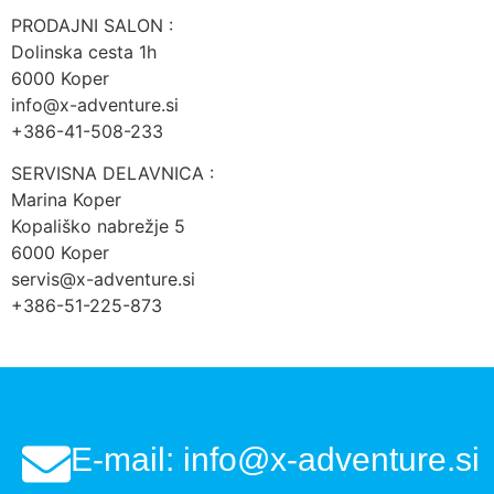
PRODAJNI SALON :
Dolinska cesta 1h
6000 Koper
info@x-adventure.si
+386-41-508-233
SERVISNA DELAVNICA :
Marina Koper
Kopališko nabrežje 5
6000 Koper
servis@x-adventure.si
+386-51-225-873
E-mail: info@x-adventure.si