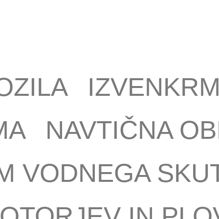
OZILA
IZVENKRM
MA
NAVTIČNA OB
M VODNEGA SKU
OTORJEV IN PLO