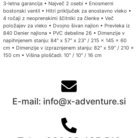
3-letna garancija • Največ 2 osebi • Enosmerni
bostonski ventil • Hitri priključek za enostavno vleko •
4 ročaji z neoprenskimi ščitniki za členke • Več
položajev za vleko • Dvojno šivan najlon • Prevleka iz
840 Denier najlona • PVC debeline 26 • Dimenzije v
napihnjenem stanju: 84″ x 57″ x 23″ / 215 x 145 x 60
cm • Dimenzije v izpraznjenem stanju: 82″ x 59″ / 210 x
150 cm • Višina ploščadi: 10″ / 10″ / 16 cm
E-mail: info@x-adventure.si